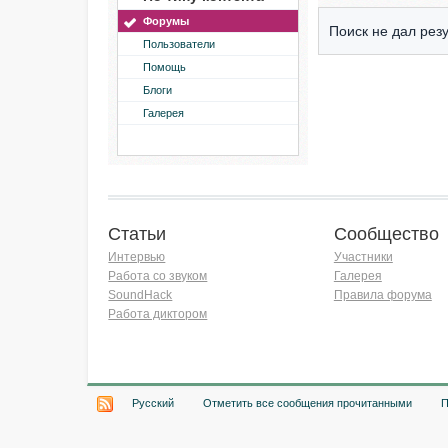
Форумы
Поиск не дал резу
Пользователи
Помощь
Блоги
Галерея
Статьи
Сообщество
Интервью
Участники
Работа со звуком
Галерея
SoundHack
Правила форума
Работа диктором
Хочу работать на радио!
Русский
Отметить все сообщения прочитанными