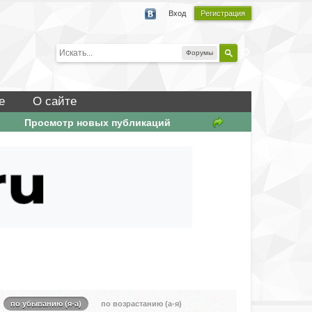
Вход
Регистрация
Форумы
е
О сайте
Просмотр новых публикаций
по убыванию (я-а)
по возрастанию (а-я)