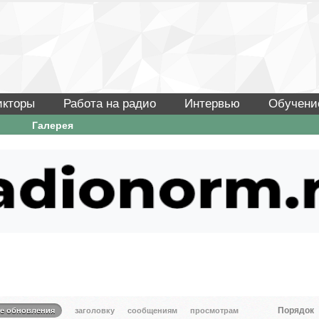
икторы
Работа на радио
Интервью
Обучени
Галерея
Порядок
те обновления
заголовку
сообщениям
просмотрам