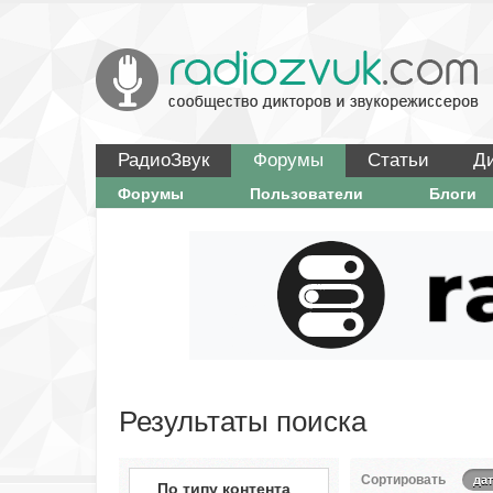
РадиоЗвук
Форумы
Статьи
Д
Форумы
Пользователи
Блоги
Результаты поиска
Сортировать
да
По типу контента