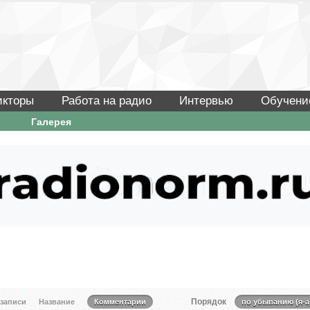
икторы
Работа на радио
Интервью
Обучени
Галерея
Порядок
 записи
Название
Комментарии
по убыванию (я-а