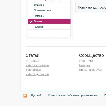
Форумы
Поиск не дал резу
Пользователи
Помощь
Блоги
Галерея
Статьи
Сообщество
Интервью
Участники
Работа со звуком
Галерея
SoundHack
Правила форума
Работа диктором
Хочу работать на радио!
Русский
Отметить все сообщения прочитанными