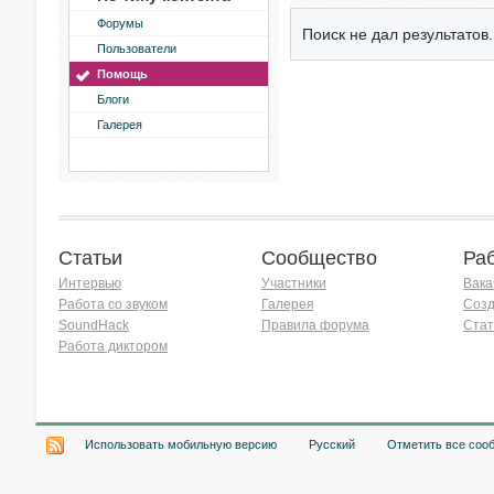
Форумы
Поиск не дал результатов.
Пользователи
Помощь
Блоги
Галерея
Статьи
Сообщество
Ра
Интервью
Участники
Вака
Работа со звуком
Галерея
Созд
SoundHack
Правила форума
Стат
Работа диктором
Хочу работать на радио!
Использовать мобильную версию
Русский
Отметить все соо