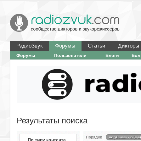
РадиоЗвук
Форумы
Статьи
Дикторы
Форумы
Пользователи
Блоги
Бо
Результаты поиска
Порядок
по убыванию (я-а)
По типу контента