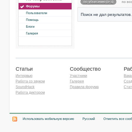
по убыванию (я-а)
по воз
Форумы
Пользователи
Поиск не дал результатов.
Помощь
Блоги
Галерея
Статьи
Сообщество
Ра
Интервью
Участники
Вака
Работа со звуком
Галерея
Созд
SoundHack
Правила форума
Стат
Работа диктором
Хочу работать на радио!
Использовать мобильную версию
Русский
Отметить все соо