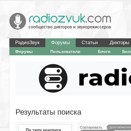
РадиоЗвук
Форумы
Статьи
Дикторы
Форумы
Пользователи
Блоги
Бо
Результаты поиска
Сортировать
дате обновл
По типу контента