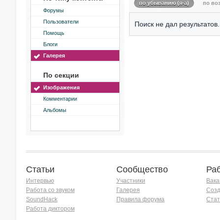
по убыванию (я-а)
по воз
Форумы
Пользователи
Поиск не дал результатов.
Помощь
Блоги
Галерея
По секции
Изображения
Комментарии
Альбомы
Статьи
Сообщество
Ра
Интервью
Участники
Вака
Работа со звуком
Галерея
Созд
SoundHack
Правила форума
Стат
Работа диктором
Хочу работать на радио!