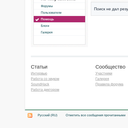
Форумы
Поиск не дал резу
Пользователи
Помощь
Блоги
Галерея
Статьи
Сообщество
Интервью
Участники
Работа со звуком
Галерея
SoundHack
Правила форума
Работа диктором
Хочу работать на радио!
Русский (RU)
Отметить все сообщения прочитанными