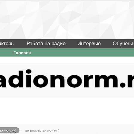
икторы
Работа на радио
Интервью
Обучени
Галерея
анию (я-а)
по возрастанию (а-я)