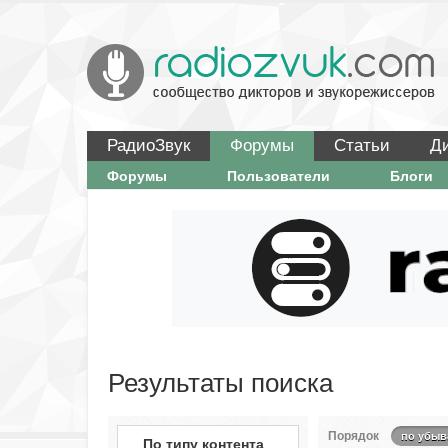
РадиоЗвук
Форумы
Статьи
Д
Форумы
Пользователи
Блоги
Результаты поиска
Порядок
по убыв
По типу контента