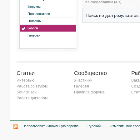
по возрастанию (а-я)
Форумы
Пользователи
Поиск не дал результатов.
Помощь
Блоги
Галерея
Статьи
Сообщество
Ра
Интервью
Участники
Вака
Работа со звуком
Галерея
Созд
SoundHack
Правила форума
Стат
Работа диктором
Хочу работать на радио!
Использовать мобильную версию
Русский
Отметить все соо