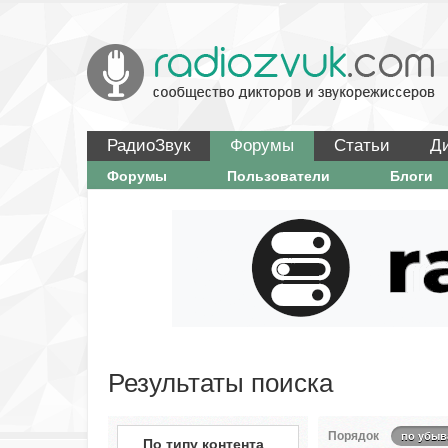
РадиоЗвук
Форумы
Статьи
Д
Форумы
Пользователи
Блоги
Результаты поиска
Порядок
по убыв
По типу контента