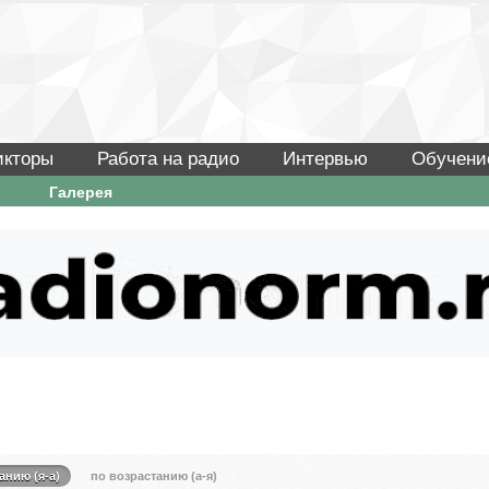
икторы
Работа на радио
Интервью
Обучени
Галерея
анию (я-а)
по возрастанию (а-я)