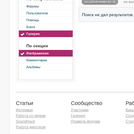
по убыванию (я-а)
по воз
Форумы
Пользователи
Поиск не дал результатов.
Помощь
Блоги
Галерея
По секции
Изображения
Комментарии
Альбомы
Статьи
Сообщество
Ра
Интервью
Участники
Вака
Работа со звуком
Галерея
Созд
SoundHack
Правила форума
Стат
Работа диктором
Хочу работать на радио!