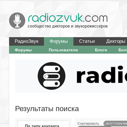
РадиоЗвук
Форумы
Статьи
Дикторы
Форумы
Пользователи
Блоги
Бо
Результаты поиска
Сортировать
дате загрузк
По типу контента