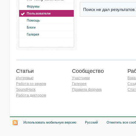
Форумы
Поиск не дал результатов.
Пользователи
Помощь
Блоги
Галерея
Статьи
Сообщество
Ра
Интервью
Участники
Вака
Работа со звуком
Галерея
Созд
SoundHack
Правила форума
Стат
Работа диктором
Хочу работать на радио!
Использовать мобильную версию
Русский
Отметить все соо