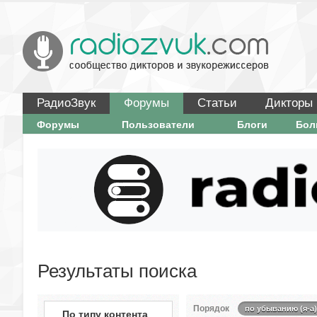
РадиоЗвук
Форумы
Статьи
Дикторы
Форумы
Пользователи
Блоги
Бо
Результаты поиска
Порядок
по убыванию (я-а)
По типу контента