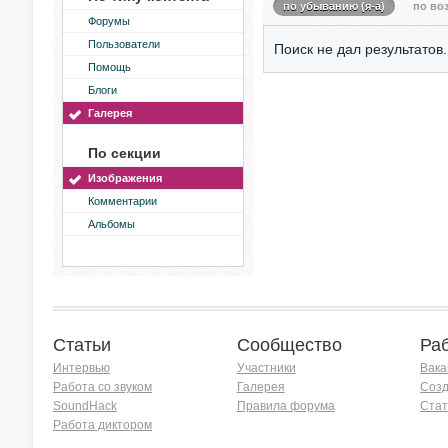
по убыванию (я-а)
по воз
Форумы
Пользователи
Поиск не дал результатов.
Помощь
Блоги
Галерея
По секции
Изображения
Комментарии
Альбомы
Статьи
Сообщество
Ра
Интервью
Участники
Вака
Работа со звуком
Галерея
Созд
SoundHack
Правила форума
Стат
Работа диктором
Хочу работать на радио!