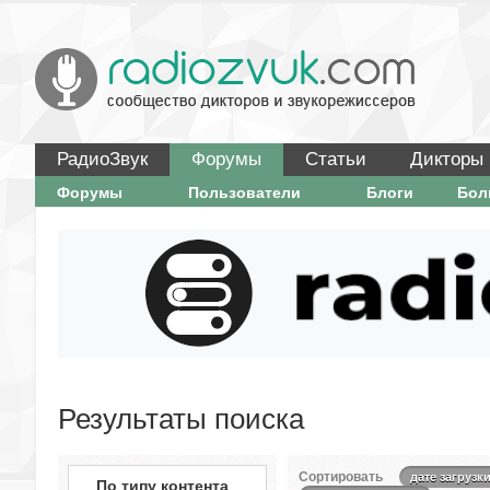
РадиоЗвук
Форумы
Статьи
Дикторы
Форумы
Пользователи
Блоги
Бо
Результаты поиска
Сортировать
дате загрузк
По типу контента