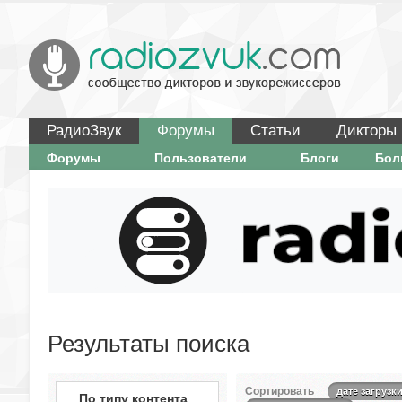
РадиоЗвук
Форумы
Статьи
Дикторы
Форумы
Пользователи
Блоги
Бо
Результаты поиска
Сортировать
дате загрузк
По типу контента