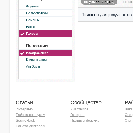
по убыванию (я-а)
по воз
Форумы
Пользователи
Поиск не дал результатов.
Помощь
Блоги
Галерея
По секции
Изображения
Комментарии
Альбомы
Статьи
Сообщество
Ра
Интервью
Участники
Вака
Работа со звуком
Галерея
Созд
SoundHack
Правила форума
Стат
Работа диктором
Хочу работать на радио!