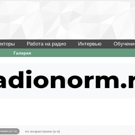
икторы
Работа на радио
Интервью
Обучени
Галерея
анию (я-а)
по возрастанию (а-я)