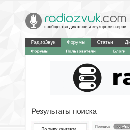
РадиоЗвук
Форумы
Статьи
Д
Форумы
Пользователи
Блоги
Результаты поиска
Порядок
по убыв
По типу контента