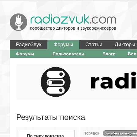
РадиоЗвук
Форумы
Статьи
Дикторы
Форумы
Пользователи
Блоги
Бо
Результаты поиска
Порядок
по убыванию (я-а)
По типу контента