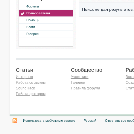
Форумы
Поиск не дал результатов.
Пользователи
Помощь
Блоги
Галерея
Статьи
Сообщество
Ра
Интервью
Участники
Вака
Работа со звуком
Галерея
Созд
SoundHack
Правила форума
Стат
Работа диктором
Хочу работать на радио!
Использовать мобильную версию
Русский
Отметить все соо