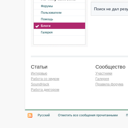
Форумы
Поиск не дал резу
Пользователи
Помощь
Блоги
Галерея
Статьи
Сообщество
Интервью
Участники
Работа со звуком
Галерея
SoundHack
Правила форума
Работа диктором
Хочу работать на радио!
Русский
Отметить все сообщения прочитанными