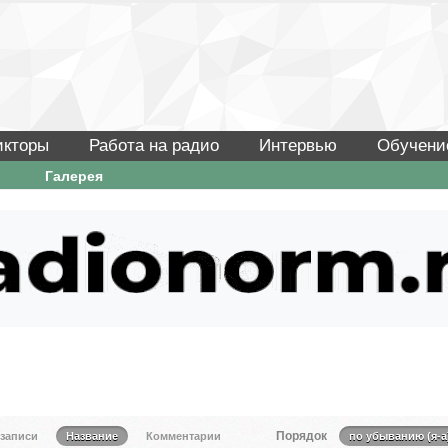
икторы
Работа на радио
Интервью
Обучени
Галерея
Порядок
 записи
Название
Комментарии
по убыванию (я-а