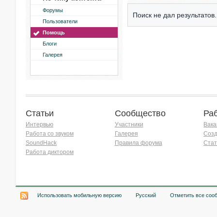
Форумы
Поиск не дал результатов.
Пользователи
Помощь
Блоги
Галерея
Статьи
Сообщество
Ра
Интервью
Участники
Вака
Работа со звуком
Галерея
Созд
SoundHack
Правила форума
Стат
Работа диктором
Хочу работать на радио!
Использовать мобильную версию
Русский
Отметить все соо