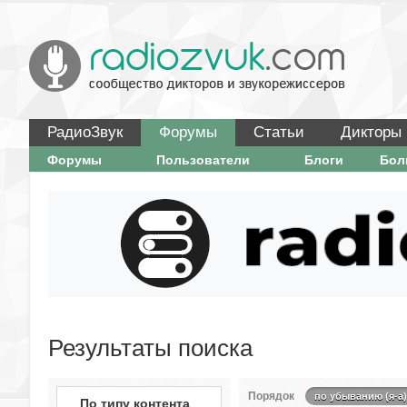
РадиоЗвук
Форумы
Статьи
Дикторы
Форумы
Пользователи
Блоги
Бо
Результаты поиска
Порядок
по убыванию (я-а)
По типу контента