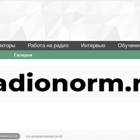
икторы
Работа на радио
Интервью
Обучени
Галерея
анию (я-а)
по возрастанию (а-я)