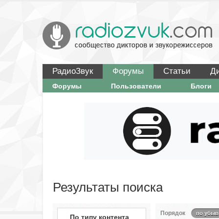
РадиоЗвук
Форумы
Статьи
Д
Форумы
Пользователи
Блоги
Результаты поиска
Порядок
по убыв
По типу контента