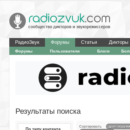
РадиоЗвук
Форумы
Статьи
Дикторы
Форумы
Пользователи
Блоги
Бо
Результаты поиска
Сортировать
дате загрузк
По типу контента