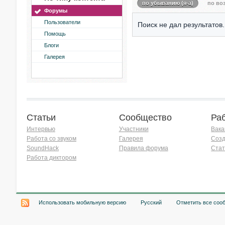
по убыванию (я-а)
по воз
Форумы
Пользователи
Поиск не дал результатов.
Помощь
Блоги
Галерея
Статьи
Сообщество
Ра
Интервью
Участники
Вака
Работа со звуком
Галерея
Созд
SoundHack
Правила форума
Стат
Работа диктором
Хочу работать на радио!
Использовать мобильную версию
Русский
Отметить все соо