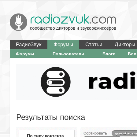
РадиоЗвук
Форумы
Статьи
Дикторы
Форумы
Пользователи
Блоги
Бо
Результаты поиска
Сортировать
дате обновл
По типу контента