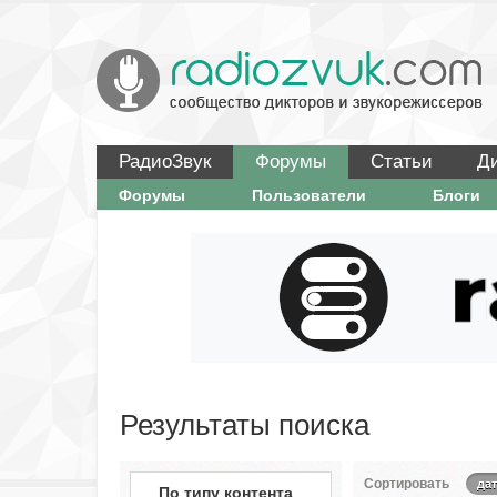
РадиоЗвук
Форумы
Статьи
Д
Форумы
Пользователи
Блоги
Результаты поиска
Сортировать
дат
По типу контента