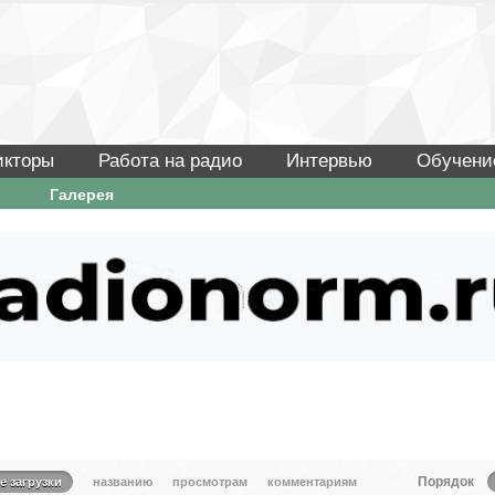
икторы
Работа на радио
Интервью
Обучени
Галерея
Порядок
е загрузки
названию
просмотрам
комментариям