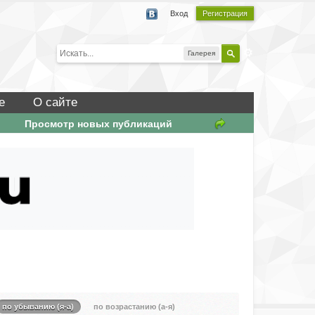
Вход
Регистрация
Галерея
е
О сайте
Просмотр новых публикаций
по убыванию (я-а)
по возрастанию (а-я)