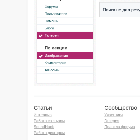
Форумы
Поиск не дал резу
Пользователи
Помощь
Блоги
Галерея
По секции
Изображения
Комментарии
Альбомы
Статьи
Сообщество
Интервью
Участники
Работа со звуком
Галерея
SoundHack
Правила форума
Работа диктором
Хочу работать на радио!