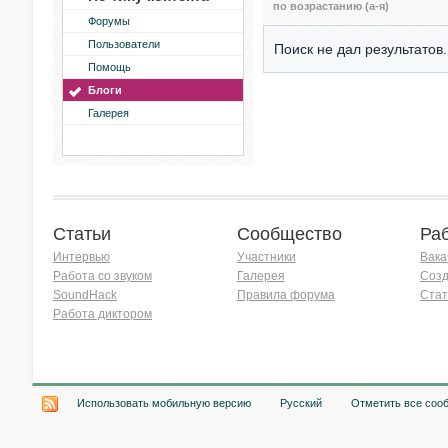
по возрастанию (а-я)
Форумы
Пользователи
Поиск не дал результатов.
Помощь
Блоги
Галерея
Статьи
Сообщество
Ра
Интервью
Участники
Вака
Работа со звуком
Галерея
Созд
SoundHack
Правила форума
Стат
Работа диктором
Хочу работать на радио!
Использовать мобильную версию
Русский
Отметить все соо