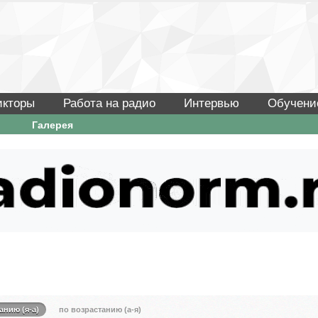
икторы
Работа на радио
Интервью
Обучени
Галерея
анию (я-а)
по возрастанию (а-я)