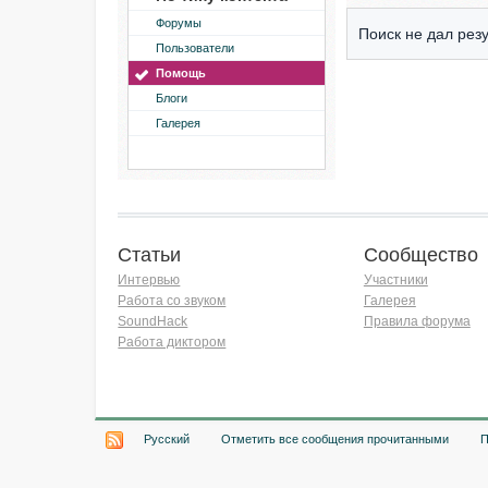
Форумы
Поиск не дал резу
Пользователи
Помощь
Блоги
Галерея
Статьи
Сообщество
Интервью
Участники
Работа со звуком
Галерея
SoundHack
Правила форума
Работа диктором
Хочу работать на радио!
Русский
Отметить все сообщения прочитанными