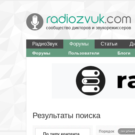
РадиоЗвук
Форумы
Статьи
Д
Форумы
Пользователи
Блоги
Результаты поиска
Порядок
по убыв
По типу контента