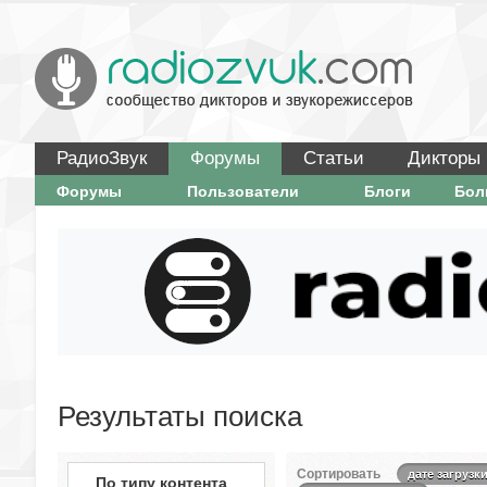
РадиоЗвук
Форумы
Статьи
Дикторы
Форумы
Пользователи
Блоги
Бо
Результаты поиска
Сортировать
дате загрузк
По типу контента