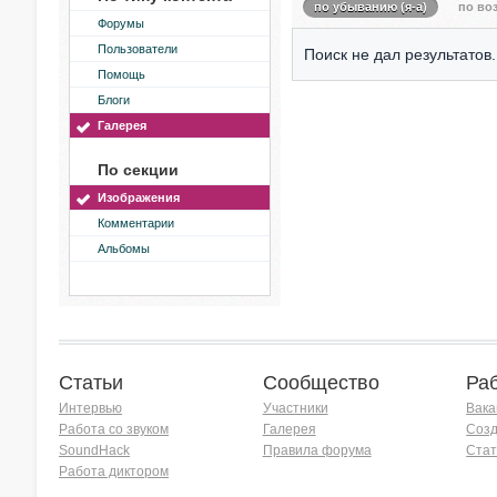
по убыванию (я-а)
по воз
Форумы
Пользователи
Поиск не дал результатов.
Помощь
Блоги
Галерея
По секции
Изображения
Комментарии
Альбомы
Статьи
Сообщество
Ра
Интервью
Участники
Вака
Работа со звуком
Галерея
Созд
SoundHack
Правила форума
Стат
Работа диктором
Хочу работать на радио!