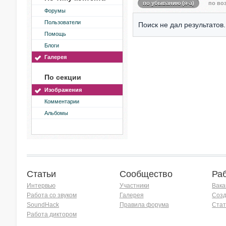
по убыванию (я-а)
по воз
Форумы
Пользователи
Поиск не дал результатов.
Помощь
Блоги
Галерея
По секции
Изображения
Комментарии
Альбомы
Статьи
Сообщество
Ра
Интервью
Участники
Вака
Работа со звуком
Галерея
Созд
SoundHack
Правила форума
Стат
Работа диктором
Хочу работать на радио!