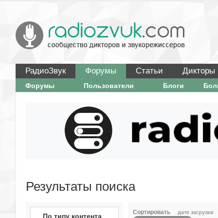
РадиоЗвук
Форумы
Статьи
Дикторы
Форумы
Пользователи
Блоги
Бо
Результаты поиска
Сортировать
дате загрузки
По типу контента