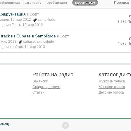
Порядок
 обновления
заголовку
сообщениям
просмотрам
маршрутизация
в
Софт
ьянов
, 12 мар 2012
samplitude
3 272 П
бщение
Гость
,
13 мар 2012
track из Cubase в Samplitude
в
Софт
4 мар 2013
cubase
,
samplitude
4 079 П
бщение
an2rec
,
14 мар 2013
Работа на радио
Каталог дикт
Вакансии
Мужские голоса
Создать резюме
Женские голоса
Статьи
Детские голоса
Помощь