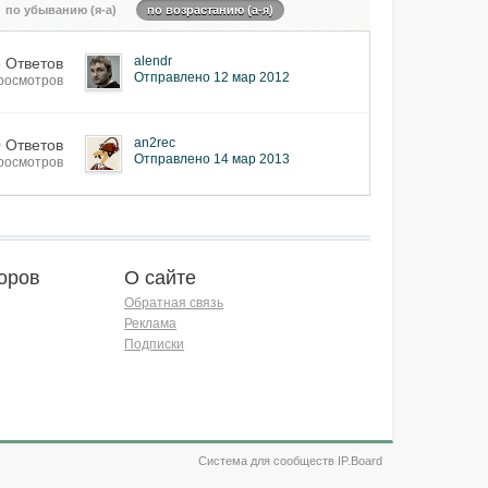
по убыванию (я-а)
по возрастанию (а-я)
alendr
5 Ответов
Отправлено 12 мар 2012
росмотров
an2rec
0 Ответов
Отправлено 14 мар 2013
росмотров
оров
О сайте
Обратная связь
Реклама
Подписки
Система для сообществ IP.Board