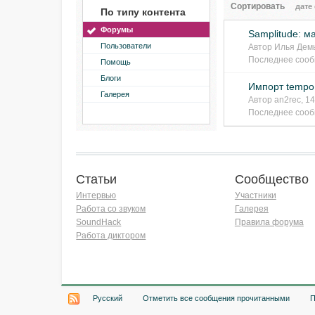
Сортировать
дате
По типу контента
Форумы
Samplitude: 
Пользователи
Автор
Илья Дем
Последнее соо
Помощь
Блоги
Импорт tempo 
Галерея
Автор
an2rec
, 1
Последнее соо
Статьи
Сообщество
Интервью
Участники
Работа со звуком
Галерея
SoundHack
Правила форума
Работа диктором
Хочу работать на радио!
Русский
Отметить все сообщения прочитанными