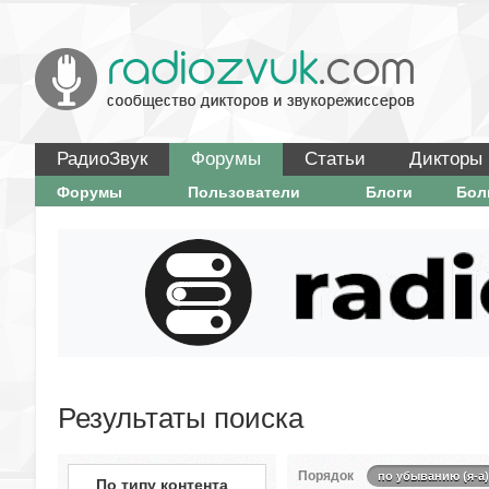
РадиоЗвук
Форумы
Статьи
Дикторы
Форумы
Пользователи
Блоги
Бо
Результаты поиска
Порядок
по убыванию (я-а)
По типу контента