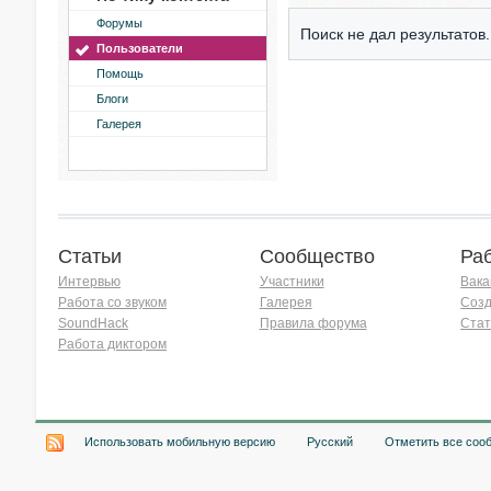
Форумы
Поиск не дал результатов.
Пользователи
Помощь
Блоги
Галерея
Статьи
Сообщество
Ра
Интервью
Участники
Вака
Работа со звуком
Галерея
Созд
SoundHack
Правила форума
Стат
Работа диктором
Хочу работать на радио!
Использовать мобильную версию
Русский
Отметить все соо