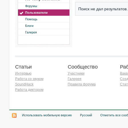
Форумы
Поиск не дал результатов.
Пользователи
Помощь
Блоги
Галерея
Статьи
Сообщество
Ра
Интервью
Участники
Вака
Работа со звуком
Галерея
Созд
SoundHack
Правила форума
Стат
Работа диктором
Хочу работать на радио!
Использовать мобильную версию
Русский
Отметить все соо