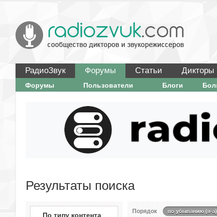
РадиоЗвук
Форумы
Статьи
Дикторы
Форумы
Пользователи
Блоги
Бо
Результаты поиска
Порядок
по убыванию (я-а)
По типу контента