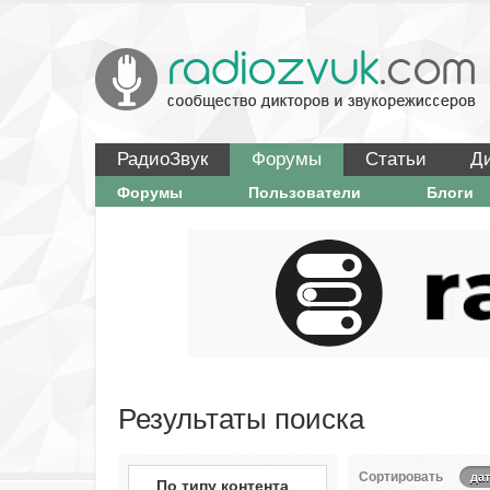
РадиоЗвук
Форумы
Статьи
Д
Форумы
Пользователи
Блоги
Результаты поиска
Сортировать
дат
По типу контента