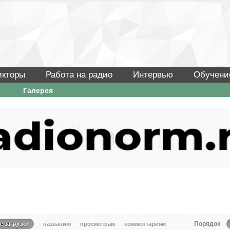
икторы
Работа на радио
Интервью
Обучени
Галерея
Порядок
е загрузки
названию
просмотрам
комментариям