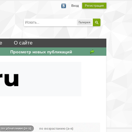
Вход
Регистрация
Галерея
е
О сайте
Просмотр новых публикаций
по убыванию (я-а)
по возрастанию (а-я)