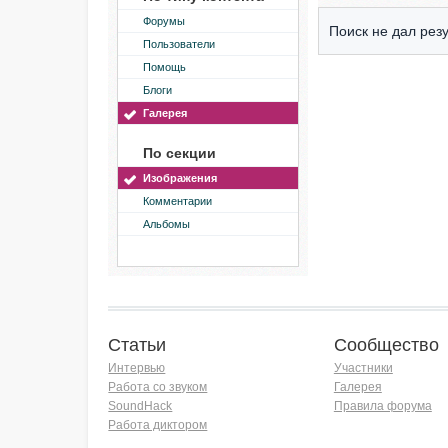
Форумы
Поиск не дал резу
Пользователи
Помощь
Блоги
Галерея
По секции
Изображения
Комментарии
Альбомы
Статьи
Сообщество
Интервью
Участники
Работа со звуком
Галерея
SoundHack
Правила форума
Работа диктором
Хочу работать на радио!