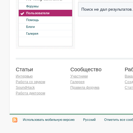
Форумы
Поиск не дал результатов.
Пользователи
Помощь
Блоги
Галерея
Статьи
Сообщество
Ра
Интервью
Участники
Вака
Работа со звуком
Галерея
Созд
SoundHack
Правила форума
Стат
Работа диктором
Хочу работать на радио!
Использовать мобильную версию
Русский
Отметить все соо