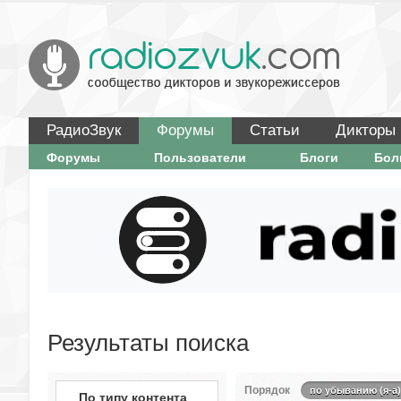
РадиоЗвук
Форумы
Статьи
Дикторы
Форумы
Пользователи
Блоги
Бо
Результаты поиска
Порядок
по убыванию (я-а)
По типу контента