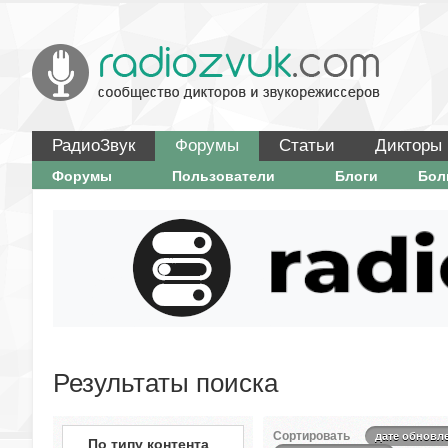
РадиоЗвук
Форумы
Статьи
Дикторы
Форумы
Пользователи
Блоги
Бо
Результаты поиска
Сортировать
дате обновл
По типу контента