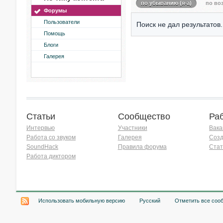
по убыванию (я-а)
по воз
Форумы
Пользователи
Поиск не дал результатов.
Помощь
Блоги
Галерея
Статьи
Сообщество
Ра
Интервью
Участники
Вака
Работа со звуком
Галерея
Созд
SoundHack
Правила форума
Стат
Работа диктором
Хочу работать на радио!
Использовать мобильную версию
Русский
Отметить все соо