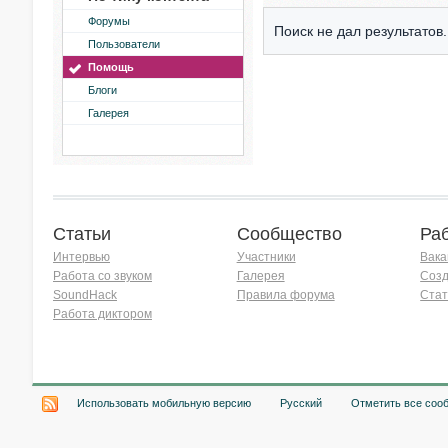
Форумы
Поиск не дал результатов.
Пользователи
Помощь
Блоги
Галерея
Статьи
Сообщество
Ра
Интервью
Участники
Вака
Работа со звуком
Галерея
Созд
SoundHack
Правила форума
Стат
Работа диктором
Хочу работать на радио!
Использовать мобильную версию
Русский
Отметить все соо