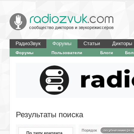
РадиоЗвук
Форумы
Статьи
Дикторы
Форумы
Пользователи
Блоги
Бо
Результаты поиска
Порядок
по убыванию (я-а)
По типу контента