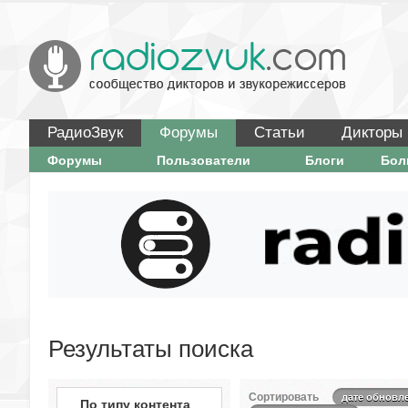
РадиоЗвук
Форумы
Статьи
Дикторы
Форумы
Пользователи
Блоги
Бо
Результаты поиска
Сортировать
дате обновл
По типу контента