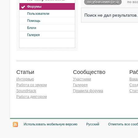
по убыванию (я-а)
по воз
Форумы
Пользователи
Поиск не дал результатов.
Помощь
Блоги
Галерея
Статьи
Сообщество
Ра
Интервью
Участники
Вака
Работа со звуком
Галерея
Созд
SoundHack
Правила форума
Стат
Работа диктором
Хочу работать на радио!
Использовать мобильную версию
Русский
Отметить все соо