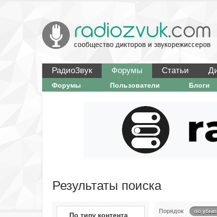
РадиоЗвук
Форумы
Статьи
Д
Форумы
Пользователи
Блоги
Результаты поиска
Порядок
по убыв
По типу контента