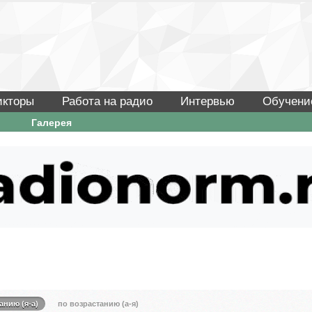
икторы
Работа на радио
Интервью
Обучени
Галерея
анию (я-а)
по возрастанию (а-я)