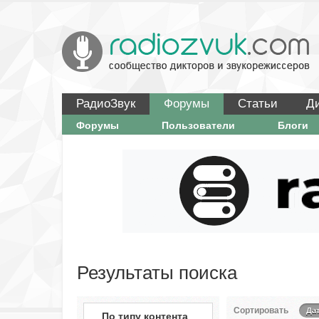
РадиоЗвук
Форумы
Статьи
Д
Форумы
Пользователи
Блоги
Результаты поиска
Сортировать
Да
По типу контента