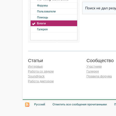
Форумы
Поиск не дал резу
Пользователи
Помощь
Блоги
Галерея
Статьи
Сообщество
Интервью
Участники
Работа со звуком
Галерея
SoundHack
Правила форума
Работа диктором
Хочу работать на радио!
Русский
Отметить все сообщения прочитанными