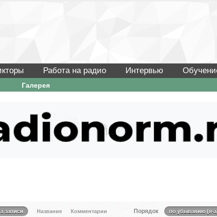
икторы
Работа на радио
Интервью
Обучени
Галерея
Порядок
та записи
Название
Комментарии
по убыванию (я-а