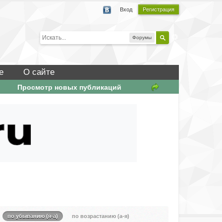
Вход
Регистрация
Форумы
е
О сайте
Просмотр новых публикаций
по убыванию (я-а)
по возрастанию (а-я)