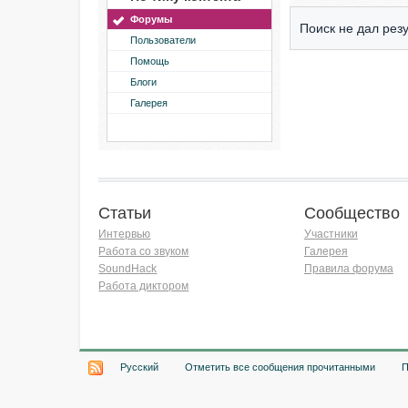
Форумы
Поиск не дал резу
Пользователи
Помощь
Блоги
Галерея
Статьи
Сообщество
Интервью
Участники
Работа со звуком
Галерея
SoundHack
Правила форума
Работа диктором
Хочу работать на радио!
Русский
Отметить все сообщения прочитанными