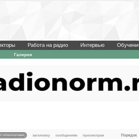
икторы
Работа на радио
Интервью
Обучени
Галерея
Порядок
те обновления
заголовку
сообщениям
просмотрам