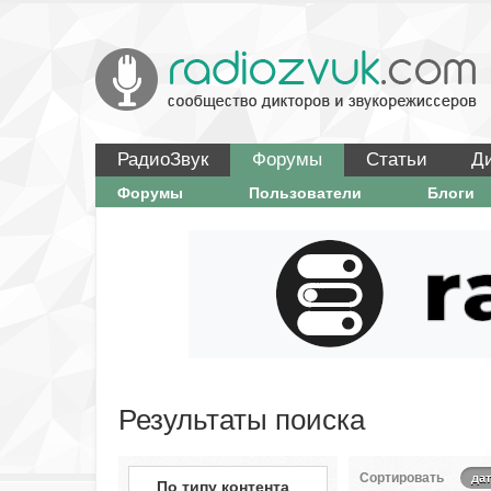
РадиоЗвук
Форумы
Статьи
Д
Форумы
Пользователи
Блоги
Результаты поиска
Сортировать
да
По типу контента