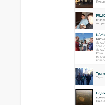
Подо
P516
после
Андрю
NAMM
Russia
Леха А
тоже 
Леха Л
Рома О
микроф
попало
Три 
Утро.
Подл
время
Пока о