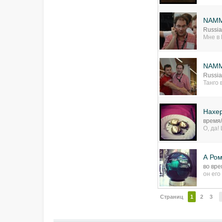
NAMM
Russia
Мне в 
NAMM
Russia
Танго 
Нахер
время
О, да!
А Ром
во вре
он его 
Страниц
1
2
3