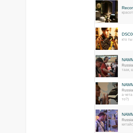
Recor
красот
DSC0
кто ты
NAMM
Russia
таак, 
NAMM
Russia
а чета
то?)
NAMM
Russia
китай