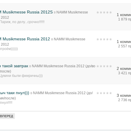
 Musikmesse Russia 2012S
в
NAMM Musikmesse
1 комм
 2012
1 879 
Париж, по делу...срочно!!!!!!
 Musikmesse Russia 2012
в
NAMM Musikmesse
1 комм
 2012
2 557 
втроём))))))
 такой завтрак
в
NAMM Musikmesse Russia 2012 (до/во
2 комм
/после)
3 421 
 Цукини были фииричны)))
ыч таки пнул)))
в
NAMM Musikmesse Russia 2012 (до/
3 комм
мя/после)
2 736 
пнул!!!!!
ВПЕРЕД