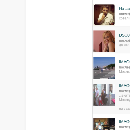
На ав
после
хотел 
DSC0
после
да что
IMAG
после
Москва
IMAG
после
...ека
Москву
на зад
IMAG
после