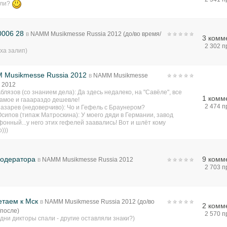
или?
0006 28
в
NAMM Musikmesse Russia 2012 (до/во время/
3 комм
)
2 302 
ха залип)
 Musikmesse Russia 2012
в
NAMM Musikmesse
 2012
блязов (со знанием дела): Да здесь недалеко, на "Савёле", все
1 комм
самое и гааараздо дешевле!
2 474 
азарев (недоверчиво): Чо и Гефель с Браунером?
сипов (типаж Матроскина): У моего дяди в Германии, завод
онный...у него этих гефелей заавались! Вот и шлёт кому
)))
модератора
9 комм
в
NAMM Musikmesse Russia 2012
2 703 
етаем к Мск
в
NAMM Musikmesse Russia 2012 (до/во
2 комм
/после)
2 570 
дни дикторы спали - другие оставляли знаки?)