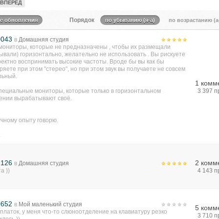
ВПЕРЕД
Порядок
те обновления
по убыванию (я-а)
по возрастанию (а
0043
в
Домашняя студия
 мониторы, которые не предназначены , чтобы их размещали
ывали) горизонтально, желательно не использовать . Вы рискуете
ектно воспринимать высокие частоты. Вроде бы вы как бы
яете при этом "стерео", но при этом звук вы получаете не совсем
льный.
1 комм
специальные мониторы, которые только в горизонтальном
3 397 
ении вырабатывают своё.
учному опыту говорю.
.
2126
2 комм
в
Домашняя студия
а ))
4 143 
0652
в
Мой маленький студия
5 комм
платок, у меня что-то слюноотделение на клавиатуру резко
3 710 