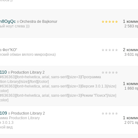
лось ))
gn8OgQc
1 комм
в
Orchestra de Bajkonur
ый ноут слева )))
2 583 
2 комм
в
Фот"KO"
еский обман вялого микрофона)
3 631 
110
в
Production Library 2
=#636363][font=helvetica, arial, sans-serif][size=3]Программа
ion Library[/size][/font][/color]
1 комм
#636363][font=helvetica, arial, sans-serif][size=3]Версия 3.0.1.3[/size]
1 860 
/color]
#636363][font=helvetica, arial, sans-serif][size=3]Режим "Поиск"[/size]
/color]
 109
в
Production Library 2
1 комм
мма Production Library
 3.0.1.3
2 071 
ной вид