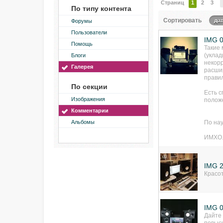
Страниц
1
2
3
По типу контента
Сортировать
да
Форумы
Пользователи
IMG 
Помощь
Такие
(уклад
Блоги
некорр
Галерея
расшир
прави
По секции
Есть 
Изображения
полож
Комментарии
Альбомы
По на
ИМХО
IMG 
Красот
IMG 
Дайте 