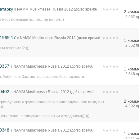
атарку
в
NAMM Musikmesse Russia 2012 (до/во время/
2 комм
)
2 962 
в носу поковырять... но... не попал...)
1969 17
в
NAMM Musikmesse Russia 2012 (до/во время/
1 комм
)
2 352 
 вы говорите!? )))
0357
в
NAMM Musikmesse Russia 2012 (до/во время/
1 комм
)
2 548 
. Робинзон. Застрял на островке безопасности.
0402
в
NAMM Musikmesse Russia 2012 (до/во время/
)
2 комм
теринбуржская группировка совершив задуманное покидает
4 392 
))
нем плане - полмужика с розовым чемоданом)))))))
0348
в
NAMM Musikmesse Russia 2012 (до/во время/
1 комм
)
2 541 