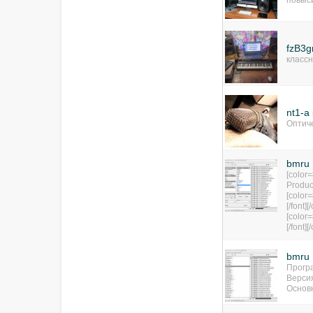
повыси
fzB3
классн
nt1-a
Оптич
bmru 
[color
Product
[color=
[/font][
[color=
[/font][
bmru
Програ
Версия
Основ