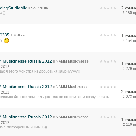
dingStudioMic
2 комм
в
SoundLife
а ))
3 185 
0335
в
Жизнь
1 комм
 ?
4 154 
 Musikmesse Russia 2012
в
NAMM Musikmesse
1 комм
 2012
2 279 
щас я этого монстра из дробовика замочууууу!!!
 Musikmesse Russia 2012
в
NAMM Musikmesse
2 комм
 2012
2 073 
 клавиш больше чем пальцев...как же по ним всем сразу нажать-
 Musikmesse Russia 2012
в
NAMM Musikmesse
1 комм
 2012
2 110 
ские микрофоныыыыыыы)))