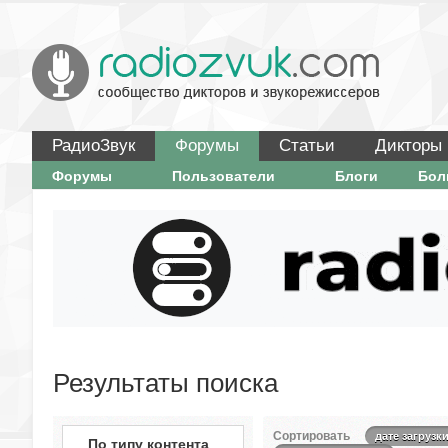
РадиоЗвук
Форумы
Статьи
Дикторы
Форумы
Пользователи
Блоги
Бо
Результаты поиска
Сортировать
дате загрузк
По типу контента