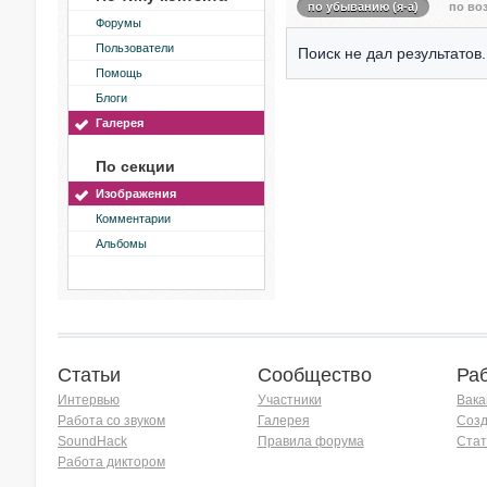
по убыванию (я-а)
по воз
Форумы
Пользователи
Поиск не дал результатов.
Помощь
Блоги
Галерея
По секции
Изображения
Комментарии
Альбомы
Статьи
Сообщество
Ра
Интервью
Участники
Вака
Работа со звуком
Галерея
Созд
SoundHack
Правила форума
Стат
Работа диктором
Хочу работать на радио!