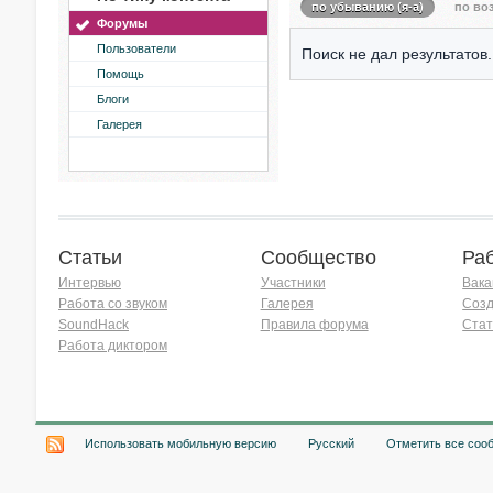
по убыванию (я-а)
по воз
Форумы
Пользователи
Поиск не дал результатов.
Помощь
Блоги
Галерея
Статьи
Сообщество
Ра
Интервью
Участники
Вака
Работа со звуком
Галерея
Созд
SoundHack
Правила форума
Стат
Работа диктором
Хочу работать на радио!
Использовать мобильную версию
Русский
Отметить все соо