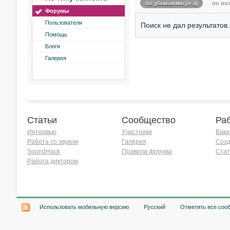
по убыванию (я-а)
по воз
Форумы
Пользователи
Поиск не дал результатов.
Помощь
Блоги
Галерея
Статьи
Сообщество
Ра
Интервью
Участники
Вака
Работа со звуком
Галерея
Созд
SoundHack
Правила форума
Стат
Работа диктором
Хочу работать на радио!
Использовать мобильную версию
Русский
Отметить все соо