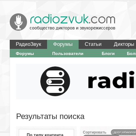
РадиоЗвук
Форумы
Статьи
Дикторы
Форумы
Пользователи
Блоги
Бо
Результаты поиска
Сортировать
дате обновл
По типу контента