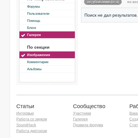
по убыванию (я-а)
по воз
Форумы
Пользователи
Поиск не дал результатов.
Помощь
Блоги
Галерея
По секции
Изображения
Комментарии
Альбомы
Статьи
Сообщество
Ра
Интервью
Участники
Вака
Работа со звуком
Галерея
Созд
SoundHack
Правила форума
Стат
Работа диктором
Хочу работать на радио!