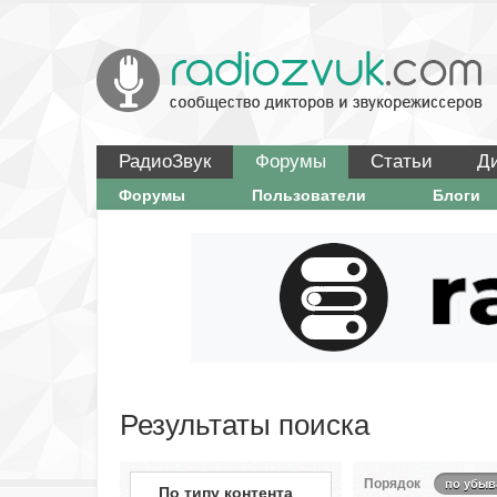
РадиоЗвук
Форумы
Статьи
Д
Форумы
Пользователи
Блоги
Результаты поиска
Порядок
по убыв
По типу контента