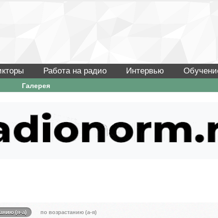
икторы
Работа на радио
Интервью
Обучени
Галерея
анию (я-а)
по возрастанию (а-я)