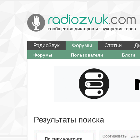
РадиоЗвук
Форумы
Статьи
Д
Форумы
Пользователи
Блоги
Результаты поиска
Сортировать
дате
По типу контента