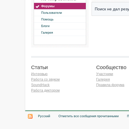
Форумы
Поиск не дал резу
Пользователи
Помощь
Блоги
Галерея
Статьи
Сообщество
Интервью
Участники
Работа со звуком
Галерея
SoundHack
Правила форума
Работа диктором
Хочу работать на радио!
Русский
Отметить все сообщения прочитанными