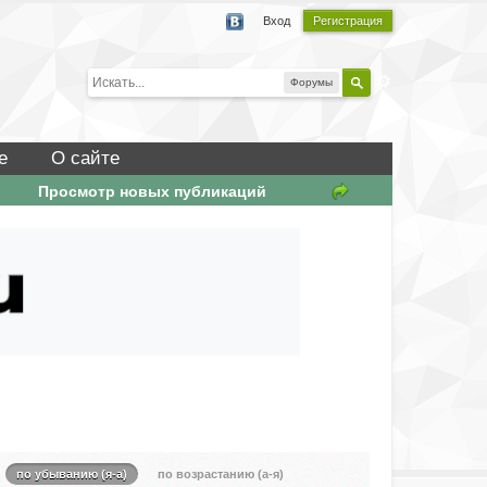
Вход
Регистрация
Форумы
е
О сайте
Просмотр новых публикаций
по убыванию (я-а)
по возрастанию (а-я)