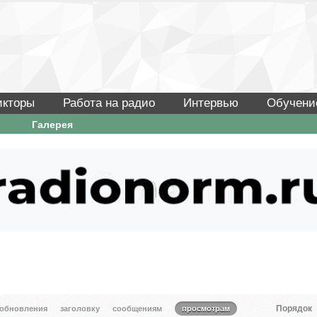
икторы
Работа на радио
Интервью
Обучени
Галерея
Порядок
 обновления
заголовку
сообщениям
просмотрам