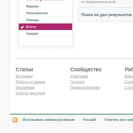
по возрастанию (а-я)
Форумы
Пользователи
Поиск не дал результатов.
Помощь
Блоги
Галерея
Статьи
Сообщество
Ра
Интервью
Участники
Вака
Работа со звуком
Галерея
Созд
SoundHack
Правила форума
Стат
Работа диктором
Хочу работать на радио!
Использовать мобильную версию
Русский
Отметить все соо