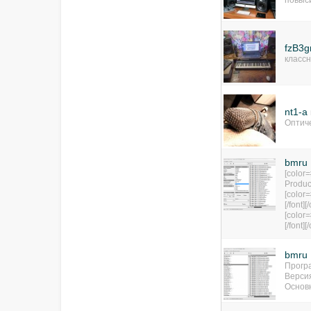
повыси
fzB3
классн
nt1-a
Оптич
bmru 
[color
Product
[color=
[/font][
[color=
[/font][
bmru
Програ
Версия
Основ