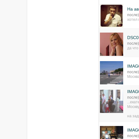
На ав
после
хотел 
DSC0
после
да что
IMAG
после
Москва
IMAG
после
...ека
Москву
на зад
IMAG
после