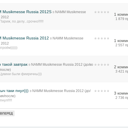
 Musikmesse Russia 2012S
в
NAMM Musikmesse
1 комм
 2012
1 879 
Париж, по делу...срочно!!!!!!
 Musikmesse Russia 2012
в
NAMM Musikmesse
1 комм
 2012
2 557 
втроём))))))
 такой завтрак
в
NAMM Musikmesse Russia 2012 (до/во
2 комм
/после)
3 421 
 Цукини были фииричны)))
ыч таки пнул)))
в
NAMM Musikmesse Russia 2012 (до/
3 комм
мя/после)
2 736 
пнул!!!!!
ВПЕРЕД