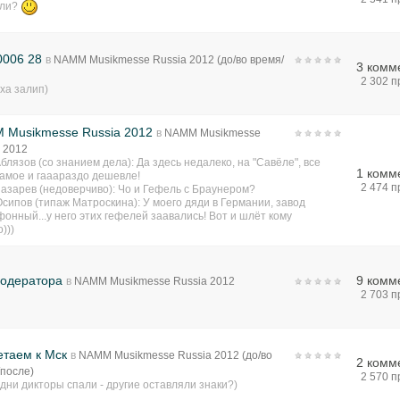
или?
0006 28
в
NAMM Musikmesse Russia 2012 (до/во время/
3 комм
)
2 302 
ха залип)
 Musikmesse Russia 2012
в
NAMM Musikmesse
 2012
блязов (со знанием дела): Да здесь недалеко, на "Савёле", все
1 комм
самое и гааараздо дешевле!
2 474 
азарев (недоверчиво): Чо и Гефель с Браунером?
сипов (типаж Матроскина): У моего дяди в Германии, завод
онный...у него этих гефелей заавались! Вот и шлёт кому
)))
модератора
9 комм
в
NAMM Musikmesse Russia 2012
2 703 
етаем к Мск
в
NAMM Musikmesse Russia 2012 (до/во
2 комм
/после)
2 570 
дни дикторы спали - другие оставляли знаки?)