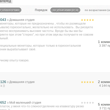
ВПЕРЕД
Порядок
те обновления
по убыванию (я-а)
по возрастанию (а
0043
в
Домашняя студия
 мониторы, которые не предназначены , чтобы их размещали
ывали) горизонтально, желательно не использовать . Вы рискуете
ектно воспринимать высокие частоты. Вроде бы вы как бы
яете при этом "стерео", но при этом звук вы получаете не совсем
льный.
1 комм
специальные мониторы, которые только в горизонтальном
3 397 
ении вырабатывают своё.
учному опыту говорю.
.
2126
2 комм
в
Домашняя студия
а ))
4 144 
0652
в
Мой маленький студия
5 комм
платок, у меня что-то слюноотделение на клавиатуру резко
3 711 