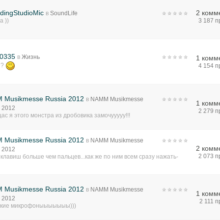
dingStudioMic
2 комм
в
SoundLife
а ))
3 187 
0335
в
Жизнь
1 комм
 ?
4 154 
 Musikmesse Russia 2012
в
NAMM Musikmesse
1 комм
 2012
2 279 
щас я этого монстра из дробовика замочууууу!!!
 Musikmesse Russia 2012
в
NAMM Musikmesse
2 комм
 2012
2 073 
 клавиш больше чем пальцев...как же по ним всем сразу нажать-
 Musikmesse Russia 2012
в
NAMM Musikmesse
1 комм
 2012
2 111 
ские микрофоныыыыыыы)))