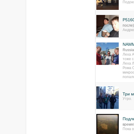
Подо
P516
после
Андрю
NAMM
Russia
Леха А
тоже 
Леха Л
Рома О
микроф
попало
Три 
Утро.
Подл
время
Пока о