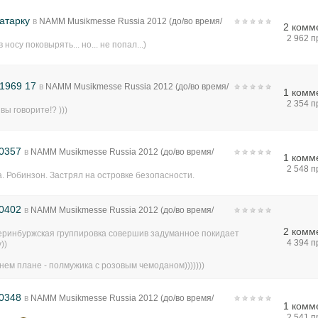
атарку
в
NAMM Musikmesse Russia 2012 (до/во время/
2 комм
)
2 962 
в носу поковырять... но... не попал...)
1969 17
в
NAMM Musikmesse Russia 2012 (до/во время/
1 комм
)
2 354 
 вы говорите!? )))
0357
в
NAMM Musikmesse Russia 2012 (до/во время/
1 комм
)
2 548 
. Робинзон. Застрял на островке безопасности.
0402
в
NAMM Musikmesse Russia 2012 (до/во время/
)
2 комм
теринбуржская группировка совершив задуманное покидает
4 394 
))
нем плане - полмужика с розовым чемоданом)))))))
0348
в
NAMM Musikmesse Russia 2012 (до/во время/
1 комм
)
2 541 