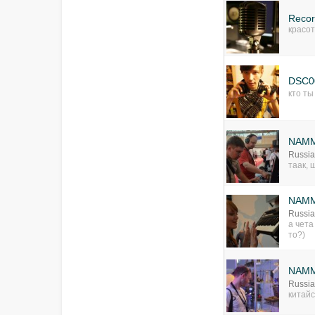
Recor
красот
DSC0
кто ты
NAMM
Russia
таак, 
NAMM
Russia
а чета
то?)
NAMM
Russia
китай