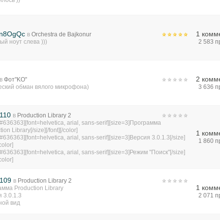
лось ))
gn8OgQc
1 комм
в
Orchestra de Bajkonur
ый ноут слева )))
2 583 
2 комм
в
Фот"KO"
еский обман вялого микрофона)
3 636 
110
в
Production Library 2
=#636363][font=helvetica, arial, sans-serif][size=3]Программа
ion Library[/size][/font][/color]
1 комм
#636363][font=helvetica, arial, sans-serif][size=3]Версия 3.0.1.3[/size]
1 860 
/color]
#636363][font=helvetica, arial, sans-serif][size=3]Режим "Поиск"[/size]
/color]
 109
в
Production Library 2
1 комм
мма Production Library
 3.0.1.3
2 071 
ной вид