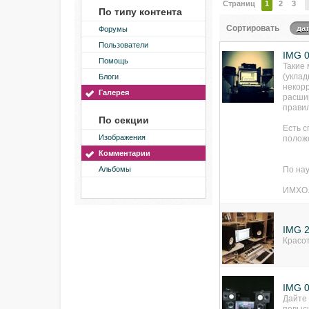
Страниц
1
2
3
По типу контента
Сортировать
да
Форумы
Пользователи
IMG 
Помощь
Такие
(уклад
Блоги
некорр
Галерея
расшир
прави
По секции
Есть 
Изображения
полож
Комментарии
Альбомы
По на
ИМХО
IMG 
Красот
IMG 
Дайте 