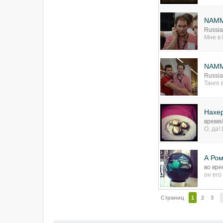
NAMM
Russia
Мне в 
NAMM
Russia
Танго 
Нахер
время
О, да!
А Ром
во вре
он его 
Страниц
1
2
3