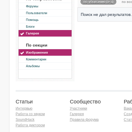
по убыванию (я-а)
по воз
Форумы
Пользователи
Поиск не дал результатов.
Помощь
Блоги
Галерея
По секции
Изображения
Комментарии
Альбомы
Статьи
Сообщество
Ра
Интервью
Участники
Вака
Работа со звуком
Галерея
Созд
SoundHack
Правила форума
Стат
Работа диктором
Хочу работать на радио!