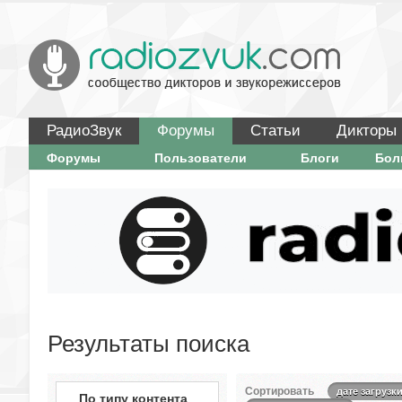
РадиоЗвук
Форумы
Статьи
Дикторы
Форумы
Пользователи
Блоги
Бо
Результаты поиска
Сортировать
дате загрузк
По типу контента