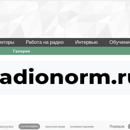
икторы
Работа на радио
Интервью
Обучени
Галерея
Порядок
 загрузки
названию
просмотрам
комментариям