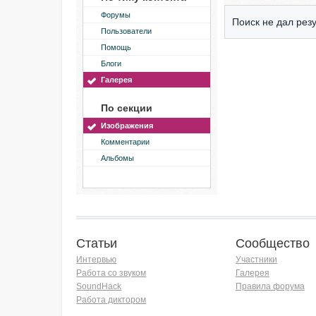
Форумы
Поиск не дал резу
Пользователи
Помощь
Блоги
Галерея
По секции
Изображения
Комментарии
Альбомы
Статьи
Сообщество
Интервью
Участники
Работа со звуком
Галерея
SoundHack
Правила форума
Работа диктором
Хочу работать на радио!