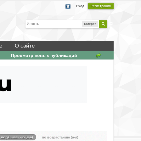
Вход
Регистрация
Галерея
е
О сайте
Просмотр новых публикаций
по убыванию (я-а)
по возрастанию (а-я)