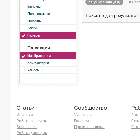
по убыванию (я-а)
по воз
Форумы
Пользователи
Поиск не дал результатов.
Помощь
Блоги
Галерея
По секции
Изображения
Комментарии
Альбомы
Статьи
Сообщество
Ра
Интервью
Участники
Вака
Работа со звуком
Галерея
Созд
SoundHack
Правила форума
Стат
Работа диктором
Хочу работать на радио!