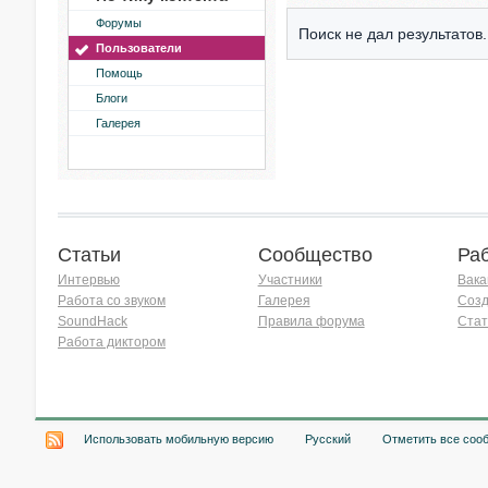
Форумы
Поиск не дал результатов.
Пользователи
Помощь
Блоги
Галерея
Статьи
Сообщество
Ра
Интервью
Участники
Вака
Работа со звуком
Галерея
Созд
SoundHack
Правила форума
Стат
Работа диктором
Хочу работать на радио!
Использовать мобильную версию
Русский
Отметить все соо