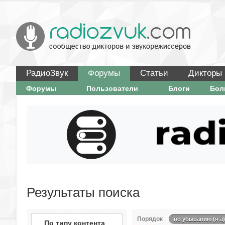
РадиоЗвук
Форумы
Статьи
Дикторы
Форумы
Пользователи
Блоги
Бо
Результаты поиска
Порядок
по убыванию (я-а)
По типу контента