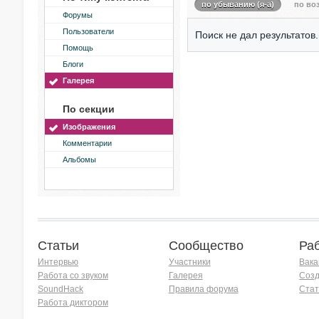
по убыванию (я-а)
по воз
Форумы
Пользователи
Поиск не дал результатов.
Помощь
Блоги
Галерея
По секции
Изображения
Комментарии
Альбомы
Статьи
Сообщество
Ра
Интервью
Участники
Вака
Работа со звуком
Галерея
Созд
SoundHack
Правила форума
Стат
Работа диктором
Хочу работать на радио!