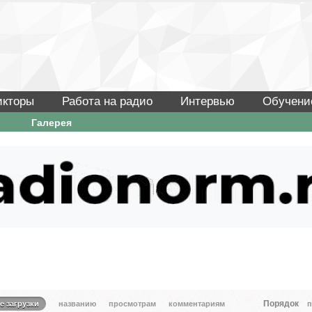
икторы
Работа на радио
Интервью
Обучени
Галерея
Порядок
е загрузки
названию
просмотрам
комментариям
п