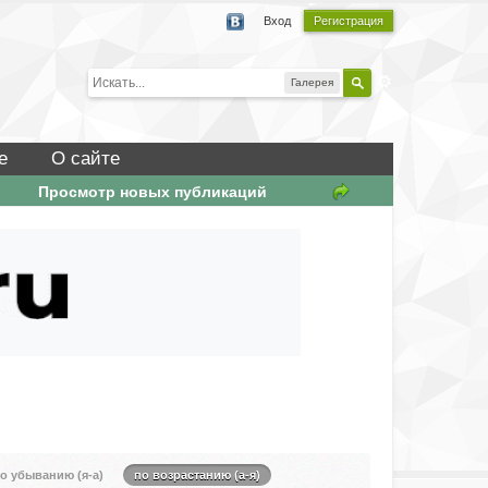
Вход
Регистрация
Галерея
е
О сайте
Просмотр новых публикаций
о убыванию (я-а)
по возрастанию (а-я)