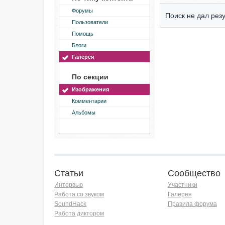
Форумы
Поиск не дал резу
Пользователи
Помощь
Блоги
Галерея
По секции
Изображения
Комментарии
Альбомы
Статьи
Сообщество
Интервью
Участники
Работа со звуком
Галерея
SoundHack
Правила форума
Работа диктором
Хочу работать на радио!