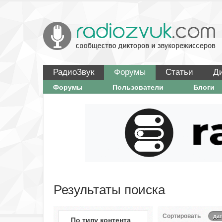
РадиоЗвук
Форумы
Статьи
Д
Форумы
Пользователи
Блоги
Результаты поиска
Сортировать
дат
По типу контента